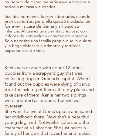
muriendo de parvo me arriesgué a traerlos a
todos a mi casa y cuidarlos.
Sus dos hermanos fueron adoptados cuando
eran cachorros, pero ella quedó olvidado. Se
fue a vivir a casa de Gema y allí pasó su
infancia. Ahora es una perrita preciosa, con
colores de rottweiler y carácter de labrador.
Solo necesita una familia propia que la quiera
y le haga olvidar sus primeras y terribles
experiencias de vida.
Kenia was rescued with about 12 other
puppies from a scrapyard guy that was
collecting dogs in Granada capital. When I
found out the puppies were dying of parvo I
took the risk to get them all to my place and
take care of them. Kenia her two siblings
were adopted as puppies, but she was
overseen.
She went to live at Gema’s place and spend
her childhood there. Now she’s a beautiful
young dog, with Rottweiler colors and the
character of a Labrador. She just needs a
family of her own that loves her and makes