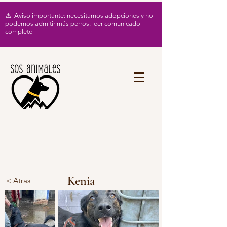
⚠️ Aviso importante: necesitamos adopciones y no
podemos admitir más perros: leer comunicado
completo
Kenia
< Atras