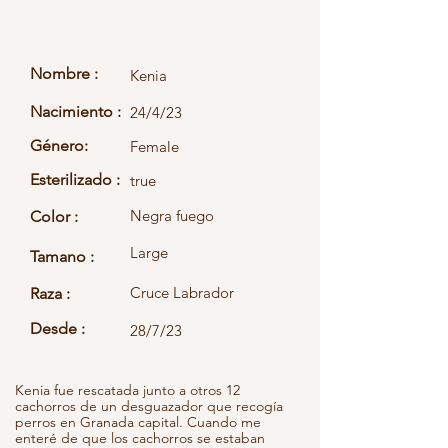
Nombre :
Kenia
Nacimiento :
24/4/23
Género:
Female
Esterilizado :
true
Negra fuego
Color :
Large
Tamano :
Cruce Labrador
Raza :
Desde :
28/7/23
Kenia fue rescatada junto a otros 12
cachorros de un desguazador que recogía
perros en Granada capital. Cuando me
enteré de que los cachorros se estaban