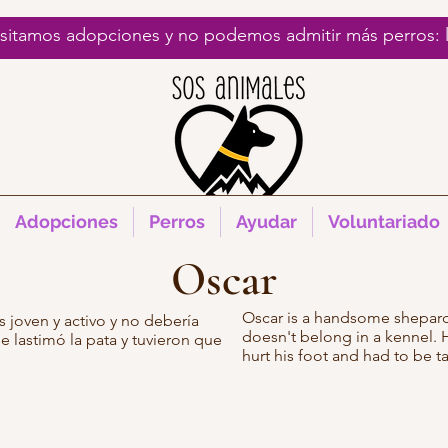
esitamos adopciones y no podemos admitir más perros:
Adopciones
Perros
Ayudar
Voluntariado
Oscar
Oscar is a handsome shepard
 joven y activo y no debería
doesn't belong in a kennel. H
 se lastimó la pata y tuvieron que
hurt his foot and had to be t