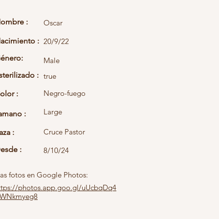
ombre :
Oscar
acimiento :
20/9/22
énero:
Male
sterilizado :
true
Negro-fuego
olor :
Large
amano :
Cruce Pastor
aza :
esde :
8/10/24
as fotos en Google Photos:
ttps://photos.app.goo.gl/uUcbqDq4
WNkmyeg8