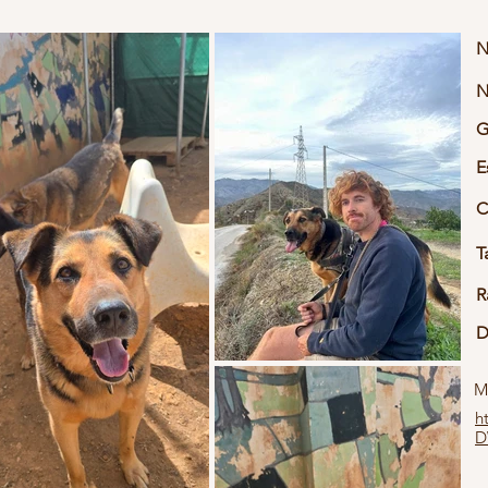
N
N
G
E
C
T
R
D
M
h
D