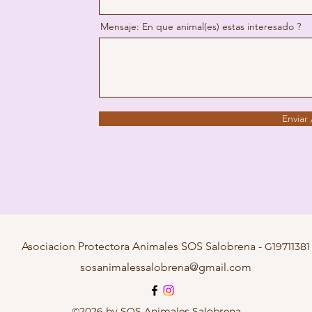
Mensaje: En que animal(es) estas interesado ?
Enviar
Asociacion Protectora Animales SOS Salobrena -
G19
711381
sosanimalessalobrena@gmail.com
©2026 by SOS Animales Salobrena