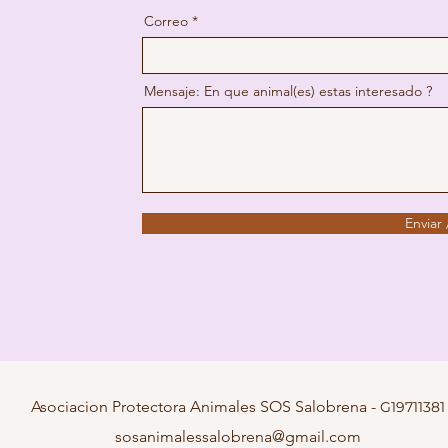
Correo
Mensaje: En que animal(es) estas interesado ?
Enviar
Asociacion Protectora Animales SOS Salobrena -
G19
711381
sosanimalessalobrena@gmail.com