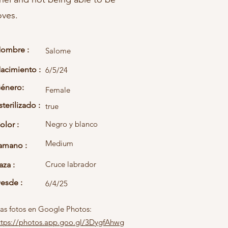
oves.
ombre :
Salome
acimiento :
6/5/24
énero:
Female
sterilizado :
true
Negro y blanco
olor :
Medium
amano :
Cruce labrador
aza :
esde :
6/4/25
as fotos en Google Photos:
ttps://photos.app.goo.gl/3DygfAhwg