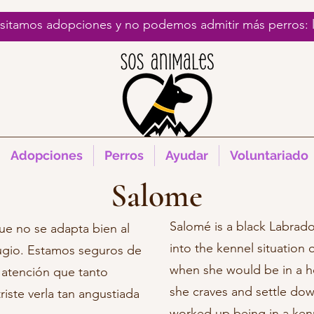
esitamos adopciones y no podemos admitir más perros:
Adopciones
Perros
Ayudar
Voluntariado
Salome
Salomé is a black Labrador
ue no se adapta bien al
into the kennel situation 
fugio. Estamos seguros de
when she would be in a h
a atención que tanto
she craves and settle down
triste verla tan angustiada
worked up being in a ken