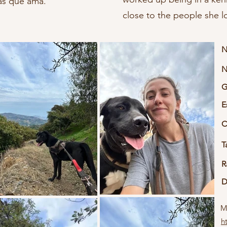
nas que ama.
close to the people she l
N
N
G
E
C
T
R
D
M
h