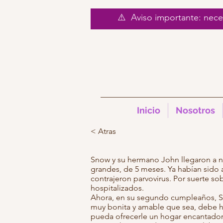
⚠️ Aviso importante: nec
Inicio
Nosotros
< Atras
Snow y su hermano John llegaron a 
grandes, de 5 meses. Ya habían sid
contrajeron parvovirus. Por suerte so
hospitalizados.
Ahora, en su segundo cumpleaños, Sn
muy bonita y amable que sea, debe ha
pueda ofrecerle un hogar encantador