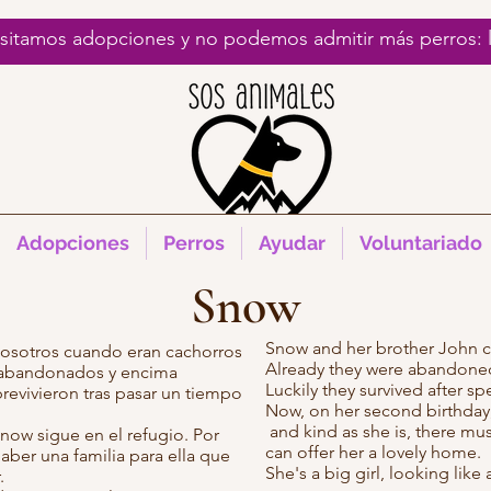
esitamos adopciones y no podemos admitir más perros:
Adopciones
Perros
Ayudar
Voluntariado
Snow
Snow and her brother John c
nosotros cuando eran cachorros
Already they were abandoned,
o abandonados y encima
Luckily they survived after s
brevivieron tras pasar un tiempo
Now, on her second birthday, S
and kind as she is, there must
ow sigue en el refugio. Por
can offer her a lovely home.
ber una familia para ella que
She's a big girl, looking like
.