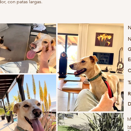
or, con patas largas.
N
N
G
E
C
T
R
D
M
h