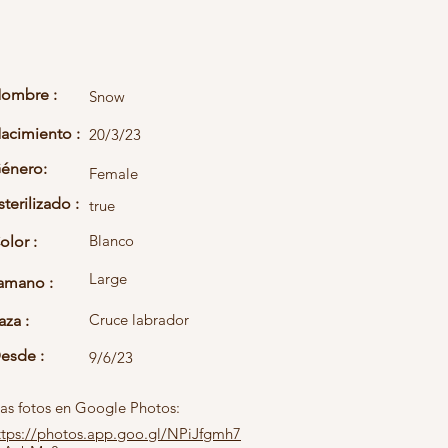
ombre :
Snow
acimiento :
20/3/23
énero:
Female
sterilizado :
true
Blanco
olor :
Large
amano :
Cruce labrador
aza :
esde :
9/6/23
as fotos en Google Photos:
ttps://photos.app.goo.gl/NPiJfgmh7