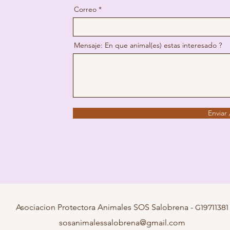
Correo
Mensaje: En que animal(es) estas interesado ?
Enviar
Asociacion Protectora Animales SOS Salobrena -
G19
711381
sosanimalessalobrena@gmail.com