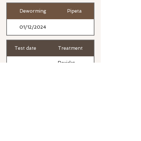
Deworming
Pipeta
01/12/2024
Test date
Treatment
Doxiclat,
14/10/2025
Alopurinol
Previous
Next