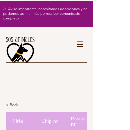
⚠️ Aviso importante: necesitamos adopciones y no
podemos admitir más perros: leer comunicado
completo
< Back
Passport
Title
Chip nr
nr