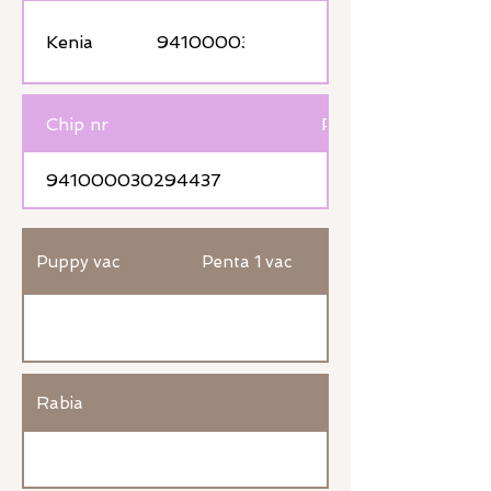
Kenia
941000030294437
Chip nr
Passport nr
941000030294437
Puppy vac
Penta 1 vac
Rabia