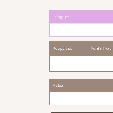
Chip nr
Puppy vac
Penta 1 vac
Rabia