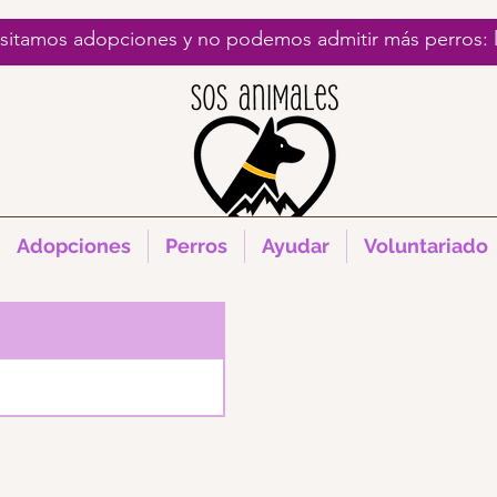
esitamos adopciones y no podemos admitir más perros:
Adopciones
Perros
Ayudar
Voluntariado