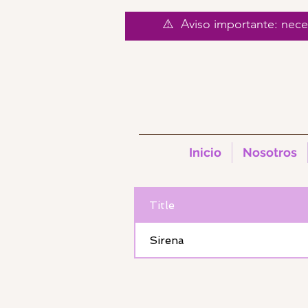
⚠️ Aviso importante: nec
Inicio
Nosotros
< Back
Title
Sirena