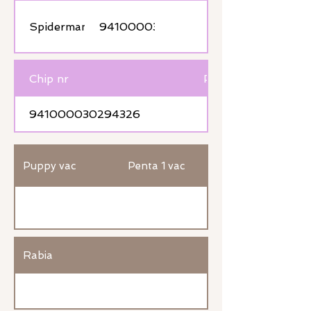
Spiderman
941000030294326
Chip nr
Passport nr
941000030294326
Puppy vac
Penta 1 vac
Rabia