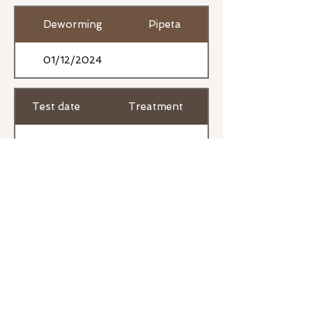
Deworming
Pipeta
01/12/2024
Test date
Treatment
14/10/2025
Previous
Next