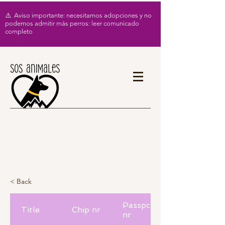
⚠️ Aviso importante: necesitamos adopciones y no
podemos admitir más perros: leer comunicado
completo
< Back
Passport
Title
Chip nr
nr